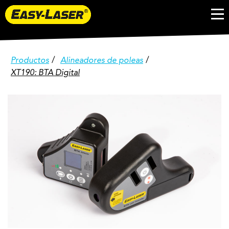
/
/
Productos
Alineadores de poleas
XT190: BTA Digital