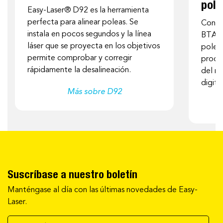
pole
Easy-Laser®
D92 es la herramienta
perfecta para alinear poleas. Se
Con e
instala en pocos segundos y la línea
BTA
p
láser que se proyecta en los objetivos
poleas
permite comprobar y corregir
produc
rápidamente la desalineación.
del m
digita
Más sobre D92
Suscríbase a nuestro boletín
Manténgase al día con las últimas novedades de Easy-
Laser.