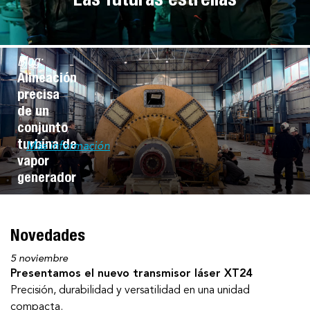
Las futuras estrellas
Blog:
Alineación
precisa
de un
conjunto
turbina de
Más información
vapor
generador
Novedades
5 noviembre
Presentamos el nuevo transmisor láser XT24
Precisión, durabilidad y versatilidad en una unidad
compacta.