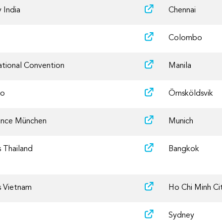
 India
Chennai
Colombo
ional Convention
Manila
po
Örnsköldsvik
ance München
Munich
s Thailand
Bangkok
s Vietnam
Ho Chi Minh Ci
Sydney