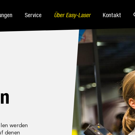
ungen
Service
Über Easy-Laser
Kontakt
en
llen werden
uf denen