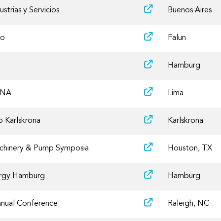
strias y Servicios
Buenos Aires
po
Falun
Hamburg
INA
Lima
 Karlskrona
Karlskrona
chinery & Pump Symposia
Houston, TX
rgy Hamburg
Hamburg
nual Conference
Raleigh, NC