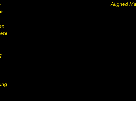
e
Aligned Ma
ie
en
dete
g
ung