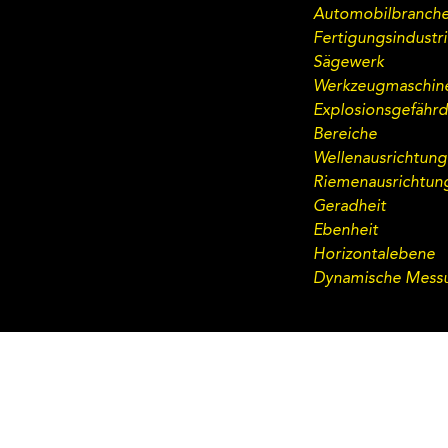
Automobilbranch
Fertigungsindustr
Sägewerk
Werkzeugmaschin
Explosionsgefähr
Bereiche
Wellenausrichtung
Riemenausrichtun
Geradheit
Ebenheit
Horizontalebene
Dynamische Mess