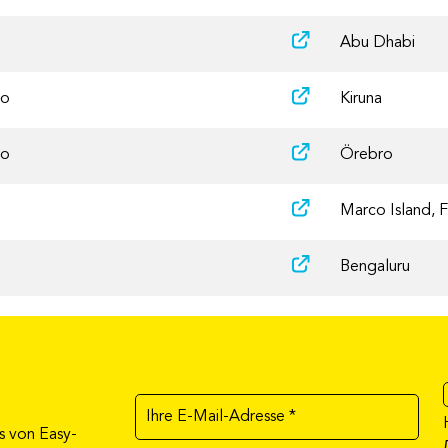
Abu Dhabi
po
Kiruna
po
Örebro
Marco Island, 
Bengaluru
s von Easy-