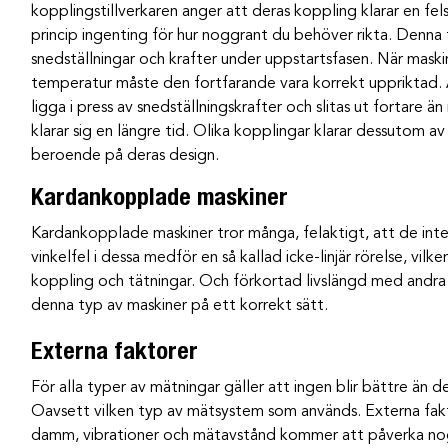
kopplingstillverkaren anger att deras koppling klarar en fels
princip ingenting för hur noggrant du behöver rikta. Denna fle
snedställningar och krafter under uppstartsfasen. När maski
temperatur måste den fortfarande vara korrekt uppriktad.
ligga i press av snedställningskrafter och slitas ut fortare
klarar sig en längre tid. Olika kopplingar klarar dessutom av
beroende på deras design.
Kardankopplade maskiner
Kardankopplade maskiner tror många, felaktigt, att de inte 
vinkelfel i dessa medför en så kallad icke-linjär rörelse, vilke
koppling och tätningar. Och förkortad livslängd med andra or
denna typ av maskiner på ett korrekt sätt.
Externa faktorer
För alla typer av mätningar gäller att ingen blir bättre än 
Oavsett vilken typ av mätsystem som används. Externa fakt
damm, vibrationer och mätavstånd kommer att påverka nogg