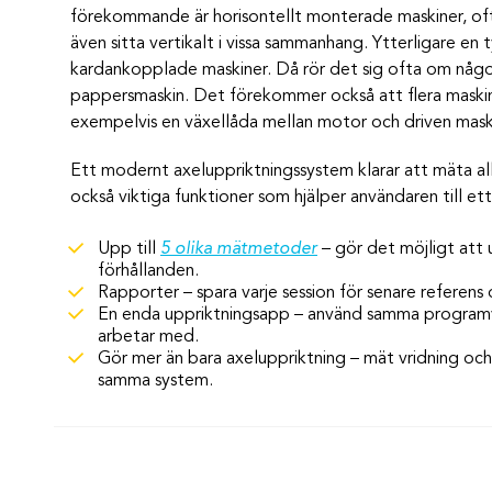
förekommande är horisontellt monterade maskiner, of
även sitta vertikalt i vissa sammanhang. Ytterligare en
kardankopplade maskiner. Då rör det sig ofta om någon 
pappersmaskin. Det förekommer också att flera maskine
exempelvis en växellåda mellan motor och driven mask
Ett modernt axeluppriktningssystem klarar att mäta al
också viktiga funktioner som hjälper användaren till et
Upp till
5 olika mätmetoder
– gör det möjligt att 
förhållanden.
Rapporter – spara varje session för senare referens
En enda uppriktningsapp – använd samma programva
arbetar med.
Gör mer än bara axeluppriktning – mät vridning oc
samma system.