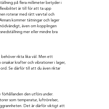
tällning på flera millimeter betyder i
xibilitet är till för att ta upp
nen roterar med rätt varvtal och
 Annars kommer tätningar och lager
 än nödvändigt, även om kopplingen
 snedställning mer eller mindre bra
behöver rikta lika väl. Men ett
n orsakar krafter och vibrationer i lager,
d. Se därför till att du även riktar
de förhållanden den utförs under.
orer som temperatur, luftrörelser,
rannheten. Det är därför viktigt att