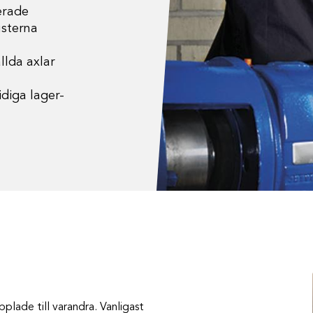
erade
usterna
llda axlar
diga lager-
plade till varandra. Vanligast