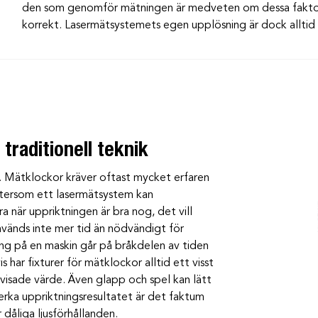
den som genomför mätningen är medveten om dessa faktore
korrekt. Lasermätsystemets egen upplösning är dock allti
traditionell teknik
. Mätklockor kräver oftast mycket erfaren
ftersom ett lasermätsystem kan
a när uppriktningen är bra nog, det vill
används inte mer tid än nödvändigt för
ing på en maskin går på bråkdelen av tiden
 har fixturer för mätklockor alltid ett visst
visade värde. Även glapp och spel kan lätt
erka uppriktningsresultatet är det faktum
 dåliga ljusförhållanden.