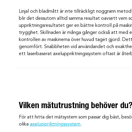
Linjal och bladmått är inte tillräckligt noggrann met
blir det dessutom alltid samma resultat oavsett vem
uppriktningsresultatet ger en bättre kontroll på maski
trygghet. Skillnaden är många gånger också att med et
kontrollen av maskinerna över huvud taget gjord. Det
genomfört. Snabbheten vid användandet och exaktheten
ett laserbaserat axeluppriktningssystem oftast är åte
Vilken mätutrustning behöver du
För att hitta det mätsystem som passar dig bäst, besö
olika
axeluppriktningssystem
.