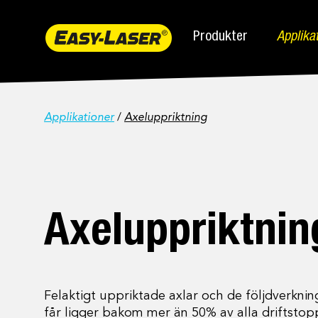
Produkter
Applika
Applikationer
/
Axeluppriktning
Axeluppriktnin
Felaktigt uppriktade axlar och de följdverknin
får ligger bakom mer än 50% av alla driftstopp