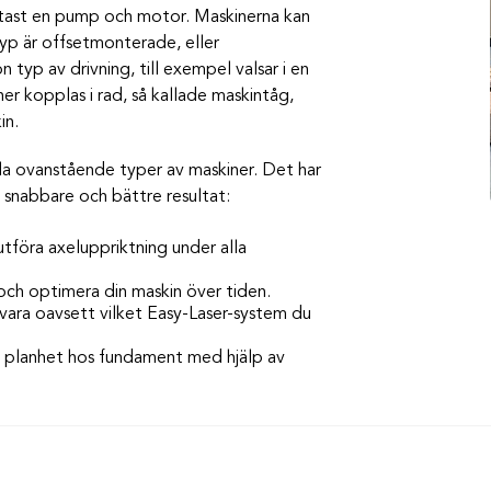
tast en pump och motor. Maskinerna kan
 typ är offsetmonterade, eller
typ av drivning, till exempel valsar i en
r kopplas i rad, så kallade maskintåg,
in.
la ovanstående typer av maskiner. Det har
t snabbare och bättre resultat:
utföra axeluppriktning under alla
 och optimera din maskin över tiden.
ra oavsett vilket Easy-Laser-system du
h planhet hos fundament med hjälp av