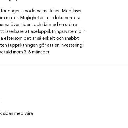
od för dagens moderna maskiner. Med laser
 som mäter. Möjligheten att dokumentera
nerna över tiden, och därmed en större
t laserbaserat axeluppriktningssystem blir
ta eftersom det är så enkelt och snabbt
 i uppriktningen gör att en investering i
rbetald inom 3-6 månader.
?
k sidan med våra