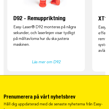
D92 - Remuppriktning
XT19
Easy-Laser®
D92 monteras på några
Easy-
sekunder, och laserlinjen visar tydligt
effekt
på måltavlorna hur du ska justera
remtra
maskinen.
syste
avläsn
Läs mer om D92
Prenumerera på vårt nyhetsbrev
Håll dig uppdaterad med de senaste nyheterna från Easy-