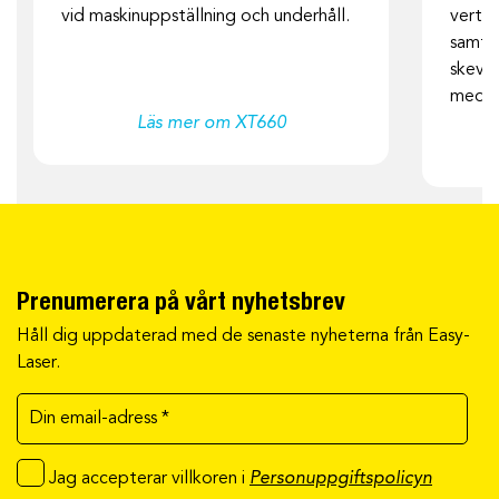
vid maskinuppställning och underhåll.
vertik
samt 
skevhe
med m
Läs mer om XT660
Prenumerera på vårt nyhetsbrev
Håll dig uppdaterad med de senaste nyheterna från Easy-
Laser.
Jag accepterar villkoren i
Personuppgiftspolicyn