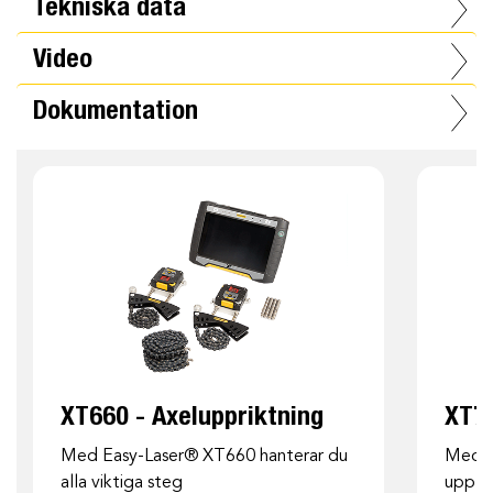
Tekniska data
Video
Dokumentation
XT660 - Axeluppriktning
XT77
Med Easy-Laser® XT660 hanterar du
Med E
alla viktiga steg
upp ho