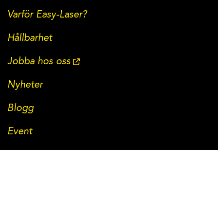
Varför Easy-Laser?
Hållbarhet
Jobba hos oss
Nyheter
Blogg
Event
Magasinet Aligned
Kontakt
Huvudkontor: